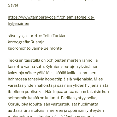
Sävel
https://www.tamperevocal.fi/ohjelmisto/selkie-
hyljenainen
sävellys ja libretto: Tellu Turkka
koreografia: Ruamjai
kuoronjohto: Jaime Belmonte
Teoksen taustalla on pohjoisten merten rannoilla
kerrottu vanha satu. Kylmien seutujen yksinäinen
kalastaja näkee yöllä läikikkäällä kalliolla ihmisen
hahmossa tanssivia hopeatäpläisiä hyljenaisia. Mies
varastaa yhden nahoista ja saa näin yhden hyljenaisista
itselleen puolisoksi. Hän lupaa antaa nahan takaisin kun
seitsemän kesää on kulunut. Parille syntyy poika,
Ooruk, joka lopulta isän vastusteluista huolimatta
auttaa äitinsä takaisin mereen ja oppii näin yhteyden
molempien maailmojen välillä. Vanhaan satuun