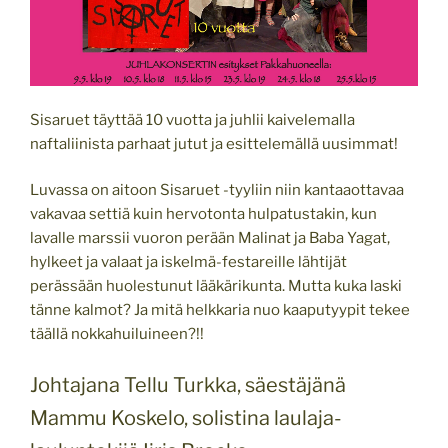
Sisaruet täyttää 10 vuotta ja juhlii kaivelemalla
naftaliinista parhaat jutut ja esittelemällä uusimmat!
Luvassa on aitoon Sisaruet -tyyliin niin kantaaottavaa
vakavaa settiä kuin hervotonta hulpatustakin, kun
lavalle marssii vuoron perään Malinat ja Baba Yagat,
hylkeet ja valaat ja iskelmä-festareille lähtijät
perässään huolestunut lääkärikunta. Mutta kuka laski
tänne kalmot? Ja mitä helkkaria nuo kaaputyypit tekee
täällä nokkahuiluineen?!!
Johtajana Tellu Turkka, säestäjänä
Mammu Koskelo, solistina laulaja-