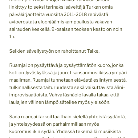
linkittyy toiseksi tarinaksi säveltäjä Turkan omia
päiväkirjaotteita vuosilta 2011-2018 repivästä
avioerosta ja eloonjäämiskamppailusta vakavan
sairauden keskellä. 9-osaisen teoksen kesto on noin
1h.
Selkien sävellystyön on rahoittanut Taike.
Ruamjai on pysäyttävä ja pysäyttämätön kuoro, jonka
koti on Jyväskylässä ja juuret kansanmusiikissa ympäri
maailman. Ruamjai tunnetaan elävästä esiintymisestä,
tulkinnallisesta taituruudesta sekä vaikuttavista ääni-
improvisaatioista. Vahva läsnäolo lavalla takaa, että
laulajien välinen lämpö säteilee myös yleisöön.
Sana ruamjai tarkoittaa thain kielellä yhteistä sydäntä,
ja yhteisyydessä on parhaimmillaan myös
kuoromusiikin sydän. Yhdessä tekemällä musiikista