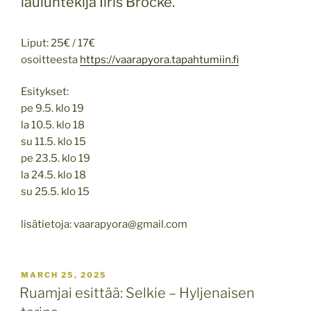
lauluntekijä Iiris Brocke.
Liput: 25€ / 17€
osoitteesta
https://vaarapyora.tapahtumiin.fi
Esitykset:
pe 9.5. klo 19
la 10.5. klo 18
su 11.5. klo 15
pe 23.5. klo 19
la 24.5. klo 18
su 25.5. klo 15
lisätietoja: vaarapyora@gmail.com
POSTED
MARCH 25, 2025
ON
Ruamjai esittää: Selkie – Hyljenaisen