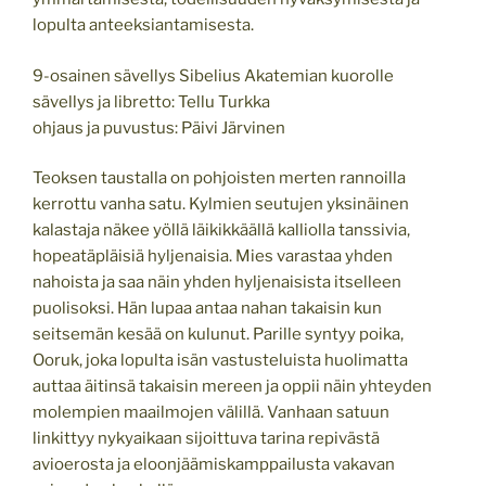
lopulta anteeksiantamisesta.
9-osainen sävellys Sibelius Akatemian kuorolle
sävellys ja libretto: Tellu Turkka
ohjaus ja puvustus: Päivi Järvinen
Teoksen taustalla on pohjoisten merten rannoilla
kerrottu vanha satu. Kylmien seutujen yksinäinen
kalastaja näkee yöllä läikikkäällä kalliolla tanssivia,
hopeatäpläisiä hyljenaisia. Mies varastaa yhden
nahoista ja saa näin yhden hyljenaisista itselleen
puolisoksi. Hän lupaa antaa nahan takaisin kun
seitsemän kesää on kulunut. Parille syntyy poika,
Ooruk, joka lopulta isän vastusteluista huolimatta
auttaa äitinsä takaisin mereen ja oppii näin yhteyden
molempien maailmojen välillä. Vanhaan satuun
linkittyy nykyaikaan sijoittuva tarina repivästä
avioerosta ja eloonjäämiskamppailusta vakavan