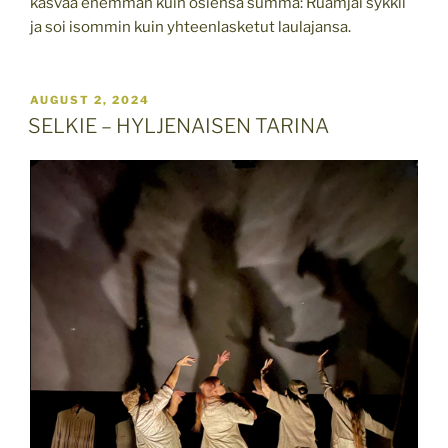
kasvaa enemmän kuin osiensa summa: Ruamjai sykkii
ja soi isommin kuin yhteenlasketut laulajansa.
POSTED
AUGUST 2, 2024
ON
SELKIE – HYLJENAISEN TARINA