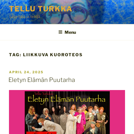
Skip
TELLU TURKKA
to
Säveltäjä ja tekijä
content
Menu
TAG:
LIIKKUVA KUOROTEOS
POSTED
APRIL 24, 2025
ON
Eletyn Elämän Puutarha