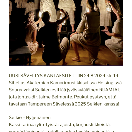
UUSI SÄVELLYS KANTAESITETTIIN 24.8.2024 klo 14
Sibelius Akatemian Kamarimusiikkisalissa Helsingissä.
Seuraavaksi Selkien esittää jyväskyläläinen RUAMJAI,
jota johtaa dir. Jaime Belmonte. Peukut pystyyn, että
tavataan Tampereen Sävelessä 2025 Selkien kanssa!
Selkie – Hyljenainen
Kaksi tarinaa ylitetyistä rajoista, korjausliikkeistä,
ymmärtämisestä, todellisuuden hyväksymisestä ja