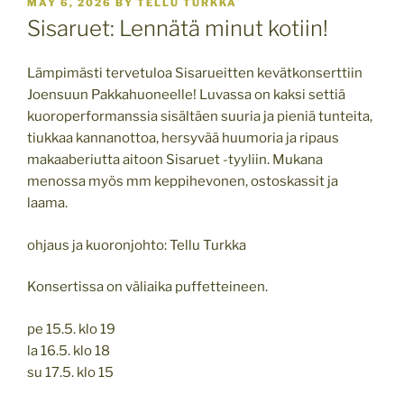
POSTED
MAY 6, 2026
BY
TELLU TURKKA
ON
Sisaruet: Lennätä minut kotiin!
Lämpimästi tervetuloa Sisarueitten kevätkonserttiin
Joensuun Pakkahuoneelle! Luvassa on kaksi settiä
kuoroperformanssia sisältäen suuria ja pieniä tunteita,
tiukkaa kannanottoa, hersyvää huumoria ja ripaus
makaaberiutta aitoon Sisaruet -tyyliin. Mukana
menossa myös mm keppihevonen, ostoskassit ja
laama.
ohjaus ja kuoronjohto: Tellu Turkka
Konsertissa on väliaika puffetteineen.
pe 15.5. klo 19
la 16.5. klo 18
su 17.5. klo 15