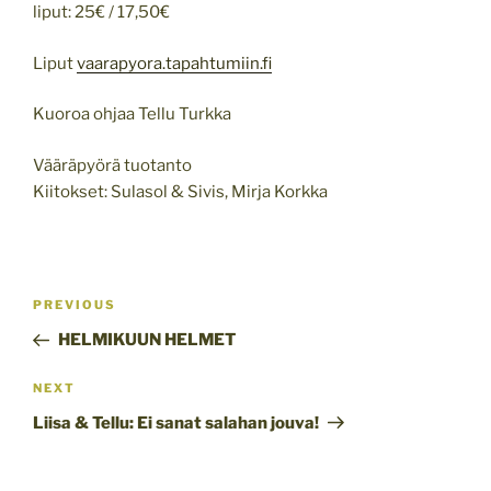
liput: 25€ / 17,50€
Liput
vaarapyora.tapahtumiin.fi
Kuoroa ohjaa Tellu Turkka
Vääräpyörä tuotanto
Kiitokset: Sulasol & Sivis, Mirja Korkka
Post
Previous
PREVIOUS
navigation
Post
HELMIKUUN HELMET
Next
NEXT
Post
Liisa & Tellu: Ei sanat salahan jouva!