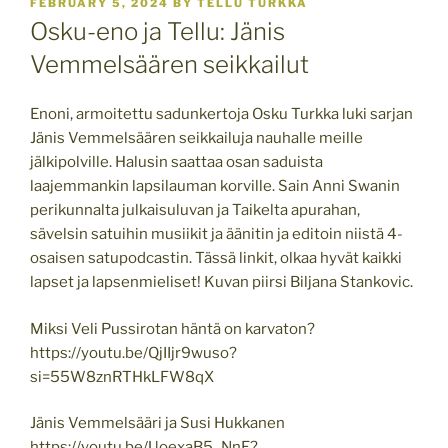
POSTED
FEBRUARY 5, 2024
BY
TELLU TURKKA
ON
Osku-eno ja Tellu: Jänis
Vemmelsäären seikkailut
Enoni, armoitettu sadunkertoja Osku Turkka luki sarjan
Jänis Vemmelsäären seikkailuja nauhalle meille
jälkipolville. Halusin saattaa osan saduista
laajemmankin lapsilauman korville. Sain Anni Swanin
perikunnalta julkaisuluvan ja Taikelta apurahan,
sävelsin satuihin musiikit ja äänitin ja editoin niistä 4-
osaisen satupodcastin. Tässä linkit, olkaa hyvät kaikki
lapset ja lapsenmieliset! Kuvan piirsi Biljana Stankovic.
Miksi Veli Pussirotan häntä on karvaton?
https://youtu.be/QjIIjr9wuso?
si=55W8znRTHkLFW8qX
Jänis Vemmelsääri ja Susi Hukkanen
https://youtu.be/UoexaB5_NnE?