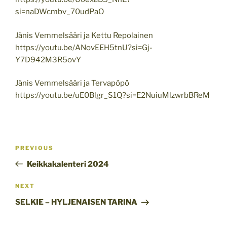
si=naDWcmbv_70udPaO
Jänis Vemmelsääri ja Kettu Repolainen
https://youtu.be/ANovEEH5tnU?si=Gj-
Y7D942M3R5ovY
Jänis Vemmelsääri ja Tervapöpö
https://youtu.be/uE0Blgr_S1Q?si=E2NuiuMlzwrbBReM
Post
Previous
PREVIOUS
navigation
Post
Keikkakalenteri 2024
Next
NEXT
Post
SELKIE – HYLJENAISEN TARINA