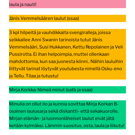
laula ja nauti!
Jänis Vemmelsäären laulut (ssaa)
3 kpl hilpeitä ja vauhdikkaita svengiralleja, joissa
seikkailee Anni Swanin tarinoista tutut Jänis
Vemmelsääri, Susi Hukkanen, Kettu Repolainen ja Veli
Pussirotta. Ei ihan helpoimpia, muttei ollenkaan
mahdottomia, kun saa juonesta kiinni.. Näihin lauluihin
liittyvät tarinat löytyvät youtubesta nimellä Osku-eno
ja Tellu. Tilaa ja tutustu!
Mirja Korkka: Nimeä minut (satb ja ssaa)
Minulla on ollut ilo ja kunnia sovittaa Mirja Korkan 8-
osainen laulusarja sekä diskantti- että sekakuorolle.
Mirjan elämän- ja luonnonläheiset laulut eivät jätä
ketään kylmäksi. Lämmin suositus, osta, laula ja liikutu!