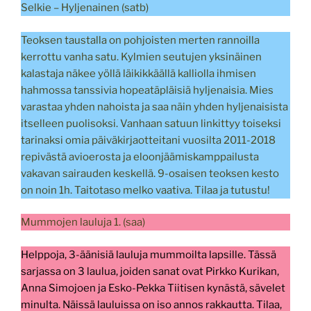
Selkie – Hyljenainen (satb)
Teoksen taustalla on pohjoisten merten rannoilla
kerrottu vanha satu. Kylmien seutujen yksinäinen
kalastaja näkee yöllä läikikkäällä kalliolla ihmisen
hahmossa tanssivia hopeatäpläisiä hyljenaisia. Mies
varastaa yhden nahoista ja saa näin yhden hyljenaisista
itselleen puolisoksi. Vanhaan satuun linkittyy toiseksi
tarinaksi omia päiväkirjaotteitani vuosilta 2011-2018
repivästä avioerosta ja eloonjäämiskamppailusta
vakavan sairauden keskellä. 9-osaisen teoksen kesto
on noin 1h. Taitotaso melko vaativa. Tilaa ja tutustu!
Mummojen lauluja 1. (saa)
Helppoja, 3-äänisiä lauluja mummoilta lapsille. Tässä
sarjassa on 3 laulua, joiden sanat ovat Pirkko Kurikan,
Anna Simojoen ja Esko-Pekka Tiitisen kynästä, sävelet
minulta. Näissä lauluissa on iso annos rakkautta. Tilaa,