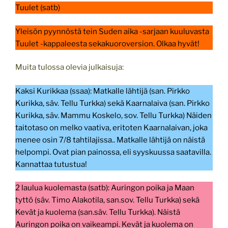
Tuulet (satb)
Yleisön pyynnöstä tein Suden aika -sarjaan kuuluvasta
Tuulet -kappaleesta sekakuoroversion. Olkaa hyvät!
Muita tulossa olevia julkaisuja:
Kaksi Kurikkaa (ssaa): Matkalle lähtijä (san. Pirkko
Kurikka, säv. Tellu Turkka) sekä Kaarnalaiva (san. Pirkko
Kurikka, säv. Mammu Koskelo, sov. Tellu Turkka) Näiden
taitotaso on melko vaativa, eritoten Kaarnalaivan, joka
menee osin 7/8 tahtilajissa.. Matkalle lähtijä on näistä
helpompi. Ovat pian painossa, eli syyskuussa saatavilla.
Kannattaa tutustua!
2 laulua kuolemasta (satb): Auringon poika ja Maan
tyttö (säv. Timo Alakotila, san.sov. Tellu Turkka) sekä
Kevät ja kuolema (san.säv. Tellu Turkka). Näistä
Auringon poika on vaikeampi. Kevät ja kuolema on