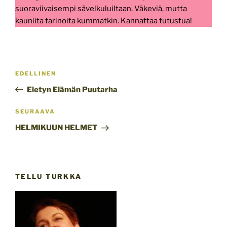
suoraviivaisempi sävelkuluiltaan. Väkeviä, mutta
kauniita tarinoita kummatkin. Kannattaa tutustua!
Artikkelien
Edellinen
EDELLINEN
selaus
artikkeli
Eletyn Elämän Puutarha
Seuraava
SEURAAVA
artikkeli
HELMIKUUN HELMET
TELLU TURKKA