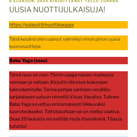
JULKAISTU
6 ELOKUUN, 2025
KIRJOITTANUT
TELLU TURKKA
UUSIA NUOTTIJULKAISUJA!
https://sulasol.fi/nuottikauppa
Tänä kesänä olen saanut valmiiksi vinon pinon uusia
kuoronuotteja:
Baba Yaga (ssaa)
Tämä teos on noin 75min saaga naisen matkasta
voimaan ja valtaan. Kirjoitin libreton kokonaan
kalevalamitalle. Tarina pohjaa vanhaan venäläis-
karjalaiseen satuun nimeltä Viisas Vasalisa. Tulinen
Baba Yaga soveltuu erinomaisesti liikkuvaksi
kuoroteokseksi. Taitotasoltaan se on melko vaativa.
Osaa 20 laulusta voi esittää myös itsenäisinä. Tilaa ja
tutustu!