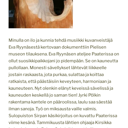
Minulla on ilo ja kunnia tehdä musiikki kuvanveistäjä
Eva Ryynäsestä kertovaan dokumenttiin Pielisen
museon tilauksena. Eva Ryynäsen ateljee Paaterissa on
ollut suosikkipaikkojani jo pidempään. Se on kauneutta
pullollaan. Monesti sävellykset lähtevät liikkeelle
jostain raskaasta, jota purkaa, sulattaa ja koittaa
ratkaista, että päästäisiin keveyteen, harmoniaan ja
kauneuteen. Nyt olenkin elänyt keveissä sävelissä ja
kauneuden keskellä jo saman tien! Jyrki Pölkin
rakentama kantele on pääroolissa, laulu saa säestää
ilman sanoja. Työ on miksausta vaille valmis.
Sulopuiston Sirpan käsikirjoitus on kuvattu Paaterissa
viime kesänä. Tammikuusta lähtien ohjaaja Kirsikka