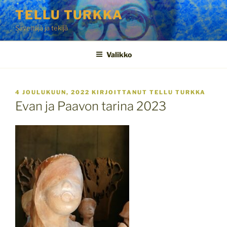
Siirry
TELLU TURKKA
sisältöön
Säveltäjä ja tekijä
Valikko
JULKAISTU
4 JOULUKUUN, 2022
KIRJOITTANUT
TELLU TURKKA
Evan ja Paavon tarina 2023