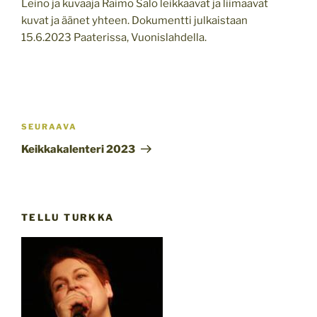
Leino ja kuvaaja Raimo Salo leikkaavat ja liimaavat
kuvat ja äänet yhteen. Dokumentti julkaistaan
15.6.2023 Paaterissa, Vuonislahdella.
Artikkelien
selaus
Seuraava
SEURAAVA
artikkeli
Keikkakalenteri 2023
TELLU TURKKA