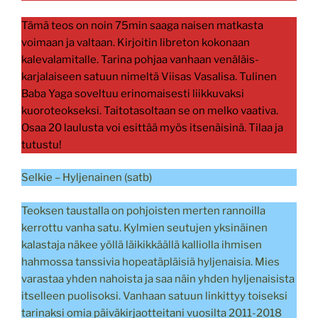
Tämä teos on noin 75min saaga naisen matkasta
voimaan ja valtaan. Kirjoitin libreton kokonaan
kalevalamitalle. Tarina pohjaa vanhaan venäläis-
karjalaiseen satuun nimeltä Viisas Vasalisa. Tulinen
Baba Yaga soveltuu erinomaisesti liikkuvaksi
kuoroteokseksi. Taitotasoltaan se on melko vaativa.
Osaa 20 laulusta voi esittää myös itsenäisinä. Tilaa ja
tutustu!
Selkie – Hyljenainen (satb)
Teoksen taustalla on pohjoisten merten rannoilla
kerrottu vanha satu. Kylmien seutujen yksinäinen
kalastaja näkee yöllä läikikkäällä kalliolla ihmisen
hahmossa tanssivia hopeatäpläisiä hyljenaisia. Mies
varastaa yhden nahoista ja saa näin yhden hyljenaisista
itselleen puolisoksi. Vanhaan satuun linkittyy toiseksi
tarinaksi omia päiväkirjaotteitani vuosilta 2011-2018