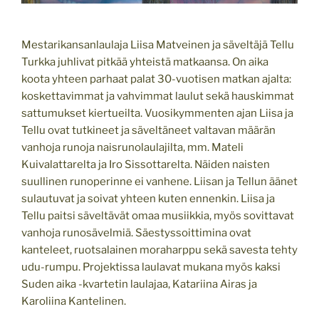
Mestarikansanlaulaja Liisa Matveinen ja säveltäjä Tellu
Turkka juhlivat pitkää yhteistä matkaansa. On aika
koota yhteen parhaat palat 30-vuotisen matkan ajalta:
koskettavimmat ja vahvimmat laulut sekä hauskimmat
sattumukset kiertueilta. Vuosikymmenten ajan Liisa ja
Tellu ovat tutkineet ja säveltäneet valtavan määrän
vanhoja runoja naisrunolaulajilta, mm. Mateli
Kuivalattarelta ja Iro Sissottarelta. Näiden naisten
suullinen runoperinne ei vanhene. Liisan ja Tellun äänet
sulautuvat ja soivat yhteen kuten ennenkin. Liisa ja
Tellu paitsi säveltävät omaa musiikkia, myös sovittavat
vanhoja runosävelmiä. Säestyssoittimina ovat
kanteleet, ruotsalainen moraharppu sekä savesta tehty
udu-rumpu. Projektissa laulavat mukana myös kaksi
Suden aika -kvartetin laulajaa, Katariina Airas ja
Karoliina Kantelinen.