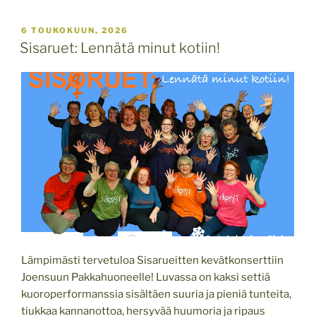
JULKAISTU
6 TOUKOKUUN, 2026
Sisaruet: Lennätä minut kotiin!
Lämpimästi tervetuloa Sisarueitten kevätkonserttiin
Joensuun Pakkahuoneelle! Luvassa on kaksi settiä
kuoroperformanssia sisältäen suuria ja pieniä tunteita,
tiukkaa kannanottoa, hersyvää huumoria ja ripaus