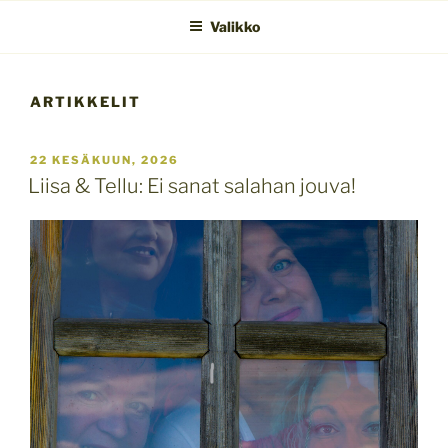
Valikko
ARTIKKELIT
JULKAISTU
22 KESÄKUUN, 2026
Liisa & Tellu: Ei sanat salahan jouva!