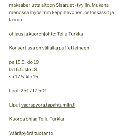
makaaberiutta aitoon Sisaruet -tyyliin. Mukana
menossa myös mm keppihevonen, ostoskassit ja
laama.
ohjaus ja kuoronjohto: Tellu Turkka
Konsertissa on väliaika puffetteineen.
pe 15.5. klo 19
la 16.5. klo 18
su 17.5. klo 15
liput: 25€ / 17,50€
Liput
vaarapyora.tapahtumiin.fi
Kuoroa ohjaa Tellu Turkka
Vääräpyörä tuotanto